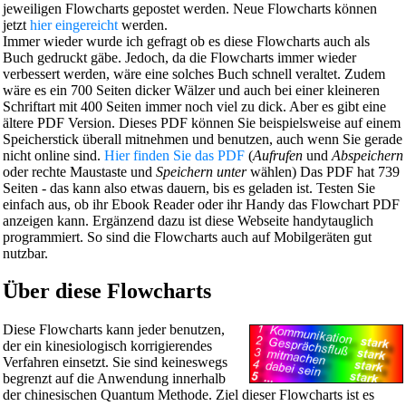
jeweiligen Flowcharts gepostet werden. Neue Flowcharts können
jetzt
hier eingereicht
werden.
Immer wieder wurde ich gefragt ob es diese Flowcharts auch als
Buch gedruckt gäbe. Jedoch, da die Flowcharts immer wieder
verbessert werden, wäre eine solches Buch schnell veraltet. Zudem
wäre es ein 700 Seiten dicker Wälzer und auch bei einer kleineren
Schriftart mit 400 Seiten immer noch viel zu dick. Aber es gibt eine
ältere PDF Version. Dieses PDF können Sie beispielsweise auf einem
Speicherstick überall mitnehmen und benutzen, auch wenn Sie gerade
nicht online sind.
Hier finden Sie das PDF
(
Aufrufen
und
Abspeichern
oder rechte Maustaste und
Speichern unter
wählen) Das PDF hat 739
Seiten - das kann also etwas dauern, bis es geladen ist. Testen Sie
einfach aus, ob ihr Ebook Reader oder ihr Handy das Flowchart PDF
anzeigen kann. Ergänzend dazu ist diese Webseite handytauglich
programmiert. So sind die Flowcharts auch auf Mobilgeräten gut
nutzbar.
Über diese Flowcharts
Diese Flowcharts kann jeder benutzen,
der ein kinesiologisch korrigierendes
Verfahren einsetzt. Sie sind keineswegs
begrenzt auf die Anwendung innerhalb
der chinesischen Quantum Methode. Ziel dieser Flowcharts ist es